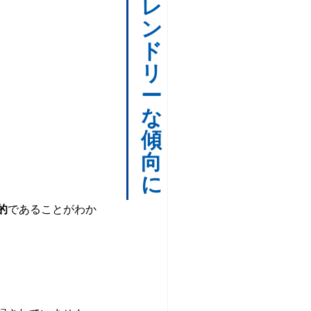
レ
ン
ド
リ
ー
な
傾
向
に
的
であることがわか