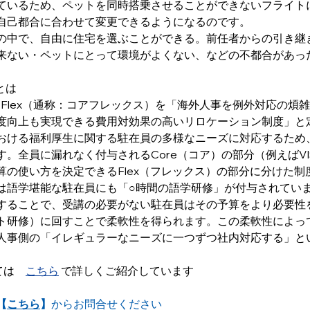
ているため、ペットを同時搭乗させることができないフライト
自己都合に合わせて変更できるようになるのです。
の中で、自由に住宅を選ぶことができる。前任者からの引き継
来ない・ペットにとって環境がよくない、などの不都合があっ
xとは
 & Flex（通称：コアフレックス）を「海外人事を例外対応の煩
度向上も実現できる費用対効果の高いリロケーション制度」と
おける福利厚生に関する駐在員の多様なニーズに対応するため
。全員に漏れなく付与されるCore（コア）の部分（例えばVI
算の使い方を決定できるFlex（フレックス）の部分に分けた制
は語学堪能な駐在員にも「○時間の語学研修」が付与されています
することで、受講の必要がない駐在員はその予算をより必要性
ト研修）に回すことで柔軟性を得られます。この柔軟性によっ
人事側の「イレギュラーなニーズに一つずつ社内対応する」と
。
しては　
こちら
 で詳しくご紹介しています
【
こちら
】
からお問合せください