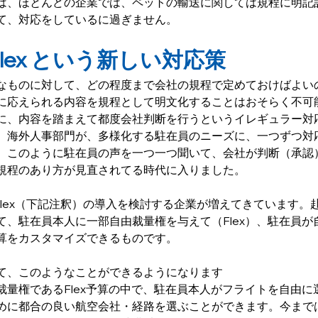
は、ほとんどの企業では、ペットの輸送に関しては規程に明記
て、対応をしているに過ぎません。
 Flex という新しい対応策
なものに対して、どの程度まで会社の規程で定めておけばよい
に応えられる内容を規程として明文化することはおそらく不可
に、内容を踏まえて都度会社判断を行うというイレギュラー対
。海外人事部門が、多様化する駐在員のニーズに、一つずつ対
、このように駐在員の声を一つ一つ聞いて、会社が判断（承認
規程のあり方が見直されてる時代に入りました。
＆ Flex（下記注釈）の導入を検討する企業が増えてきています
て、駐在員本人に一部自由裁量権を与えて（Flex）、駐在員が
算をカスタマイズできるものです。
て、このようなことができるようになります
裁量権であるFlex予算の中で、駐在員本人がフライトを自由に
めに都合の良い航空会社・経路を選ぶことができます。今まで