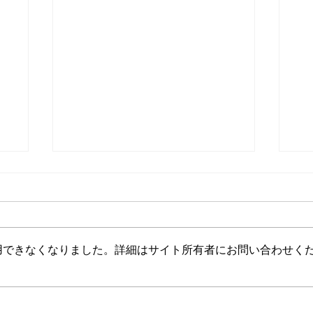
用できなくなりました。詳細はサイト所有者にお問い合わせく
べ
駐在員満足度向上の道しるべ
駐
vol.06
vo