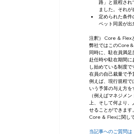
路」と規程され
ました。それが
定められた条件
ペット同居が出
注釈） Core ＆ Fle
弊社ではこのCore
同時に、駐在員満足
赴任時や駐在期間に
し始めている制度です
在員の自己裁量で予
例えば、現行規程で
いう予算の与え方を
（例えばマネジメン
上、そして何より、
せることができます
Core ＆ Flexに関
当記事へのご質問は