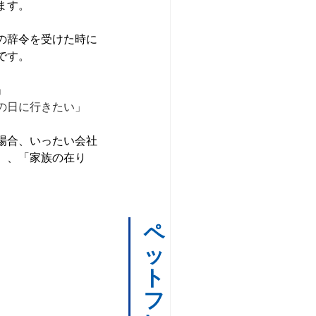
ます。
の辞令を受けた時に
です。
」
の日に行きたい」
場合、いったい会社
、、「家族の在り
。
ペ
ッ
ト
フ