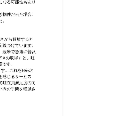
になる可能性もあり
ぎ物件だった場合、
た。
雑さから解放すると
定義つけています。
、欧米で急速に普及
SAの取得）と、駐
度です。
。これをFlexと
を感じるサービス
て駐在員満足度の向
いうお手間を軽減さ