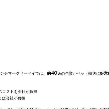
40
たベンチマークサーベイでは、
約
％
の企業がペット輸送に
好意
のコストを会社が負担
ては会社が負担