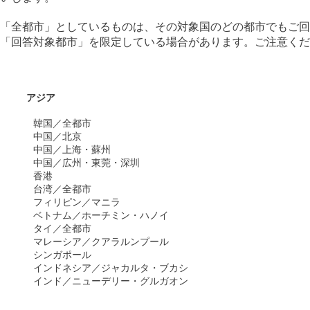
「全都市」としているものは、その対象国のどの都市でもご回
「回答対象都市」を限定している場合があります。ご注意くだ
​ アジア
韓国／全都市
中国／北京
中国／上海・蘇州
中国／広州・東莞・深圳
香港
台湾／全都市
フィリピン／マニラ
ベトナム／ホーチミン・ハノイ
タイ／全都市
マレーシア／クアラルンプール
シンガポール
インドネシア／ジャカルタ・ブカシ
インド／ニューデリー・グルガオン