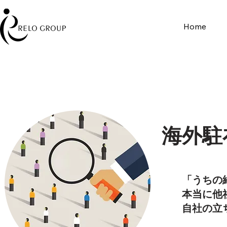
Home
海外駐
「うちの給与
本当に他社
自社の立ち位